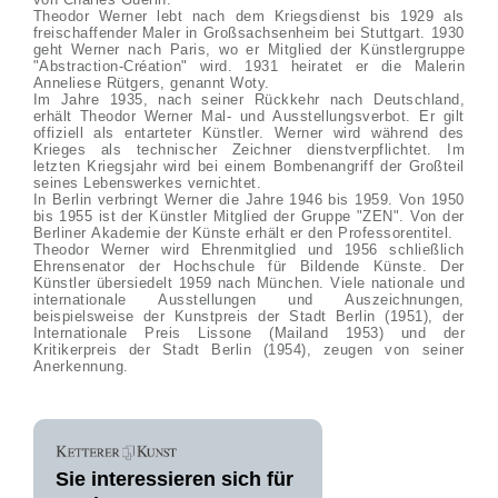
Theodor Werner lebt nach dem Kriegsdienst bis 1929 als
freischaffender Maler in Großsachsenheim bei Stuttgart. 1930
geht Werner nach Paris, wo er Mitglied der Künstlergruppe
"Abstraction-Création" wird. 1931 heiratet er die Malerin
Anneliese Rütgers, genannt Woty.
Im Jahre 1935, nach seiner Rückkehr nach Deutschland,
erhält Theodor Werner Mal- und Ausstellungsverbot. Er gilt
offiziell als entarteter Künstler. Werner wird während des
Krieges als technischer Zeichner dienstverpflichtet. Im
letzten Kriegsjahr wird bei einem Bombenangriff der Großteil
seines Lebenswerkes vernichtet.
In Berlin verbringt Werner die Jahre 1946 bis 1959. Von 1950
bis 1955 ist der Künstler Mitglied der Gruppe "ZEN". Von der
Berliner Akademie der Künste erhält er den Professorentitel.
Theodor Werner wird Ehrenmitglied und 1956 schließlich
Ehrensenator der Hochschule für Bildende Künste. Der
Künstler übersiedelt 1959 nach München. Viele nationale und
internationale Ausstellungen und Auszeichnungen,
beispielsweise der Kunstpreis der Stadt Berlin (1951), der
Internationale Preis Lissone (Mailand 1953) und der
Kritikerpreis der Stadt Berlin (1954), zeugen von seiner
Anerkennung.
Sie interessieren sich für